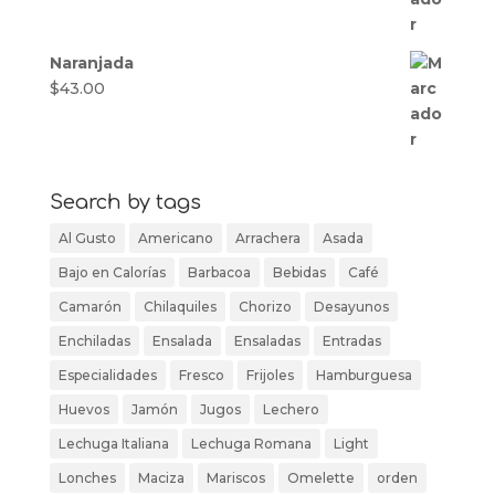
Naranjada
$
43.00
Search by tags
Al Gusto
Americano
Arrachera
Asada
Bajo en Calorías
Barbacoa
Bebidas
Café
Camarón
Chilaquiles
Chorizo
Desayunos
Enchiladas
Ensalada
Ensaladas
Entradas
Especialidades
Fresco
Frijoles
Hamburguesa
Huevos
Jamón
Jugos
Lechero
Lechuga Italiana
Lechuga Romana
Light
Lonches
Maciza
Mariscos
Omelette
orden