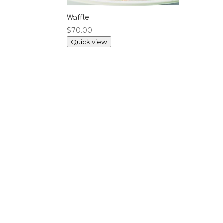
Waffle
$
70.00
Quick view