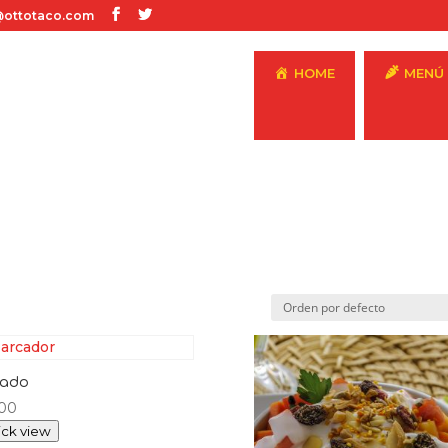
ottotaco.com
HOME
MENÚ
uado
.00
ck view