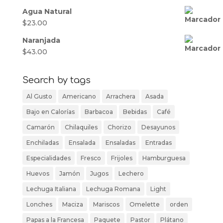
Agua Natural
$
23.00
Naranjada
$
43.00
Search by tags
Al Gusto
Americano
Arrachera
Asada
Bajo en Calorías
Barbacoa
Bebidas
Café
Camarón
Chilaquiles
Chorizo
Desayunos
Enchiladas
Ensalada
Ensaladas
Entradas
Especialidades
Fresco
Frijoles
Hamburguesa
Huevos
Jamón
Jugos
Lechero
Lechuga Italiana
Lechuga Romana
Light
Lonches
Maciza
Mariscos
Omelette
orden
Papas a la Francesa
Paquete
Pastor
Plátano