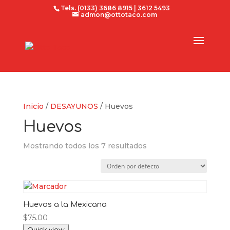
Tels. (0133) 3686 8915 | 3612 5493
admon@ottotaco.com
Inicio
/
DESAYUNOS
/ Huevos
Huevos
Mostrando todos los 7 resultados
Huevos a la Mexicana
$
75.00
Quick view