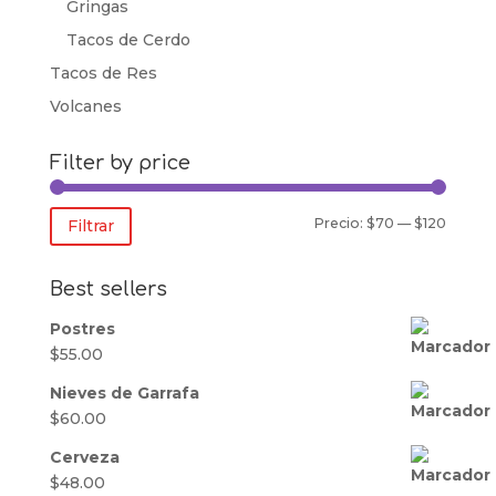
Gringas
Tacos de Cerdo
Tacos de Res
Volcanes
Filter by price
Precio
Precio
Precio:
$70
—
$120
Filtrar
mínim
máxim
Best sellers
Postres
$
55.00
Nieves de Garrafa
$
60.00
Cerveza
$
48.00