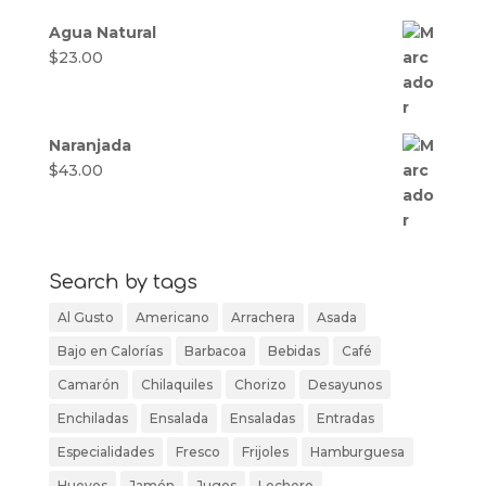
Agua Natural
$
23.00
Naranjada
$
43.00
Search by tags
Al Gusto
Americano
Arrachera
Asada
Bajo en Calorías
Barbacoa
Bebidas
Café
Camarón
Chilaquiles
Chorizo
Desayunos
Enchiladas
Ensalada
Ensaladas
Entradas
Especialidades
Fresco
Frijoles
Hamburguesa
Huevos
Jamón
Jugos
Lechero