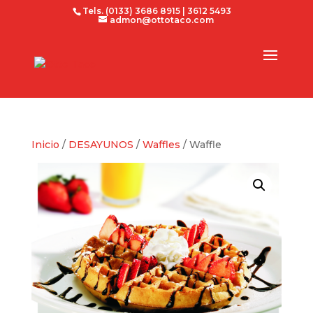
Tels. (0133) 3686 8915 | 3612 5493
admon@ottotaco.com
Inicio
/
DESAYUNOS
/
Waffles
/ Waffle