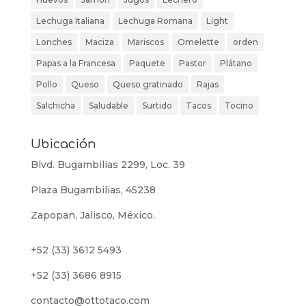
Lechuga Italiana
Lechuga Romana
Light
Lonches
Maciza
Mariscos
Omelette
orden
Papas a la Francesa
Paquete
Pastor
Plátano
Pollo
Queso
Queso gratinado
Rajas
Salchicha
Saludable
Surtido
Tacos
Tocino
Ubicación
Blvd. Bugambilias 2299, Loc. 39
Plaza Bugambilias, 45238
Zapopan, Jalisco, México.
+52 (33) 3612 5493
+52 (33) 3686 8915
contacto@ottotaco.com