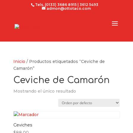
Tels. (0133) 3686 8915 | 3612 5493
admon@ottotaco.com
Inicio
/ Productos etiquetados “Ceviche de
Camarón”
Ceviche de Camarón
Mostrando el único resultado
Ceviches
$
88.00