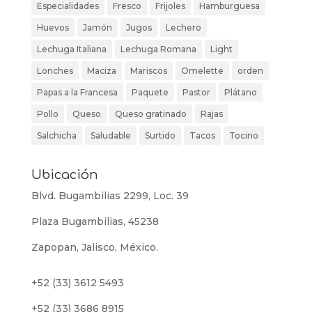
Especialidades
Fresco
Frijoles
Hamburguesa
Huevos
Jamón
Jugos
Lechero
Lechuga Italiana
Lechuga Romana
Light
Lonches
Maciza
Mariscos
Omelette
orden
Papas a la Francesa
Paquete
Pastor
Plátano
Pollo
Queso
Queso gratinado
Rajas
Salchicha
Saludable
Surtido
Tacos
Tocino
Ubicación
Blvd. Bugambilias 2299, Loc. 39
Plaza Bugambilias, 45238
Zapopan, Jalisco, México.
+52 (33) 3612 5493
+52 (33) 3686 8915