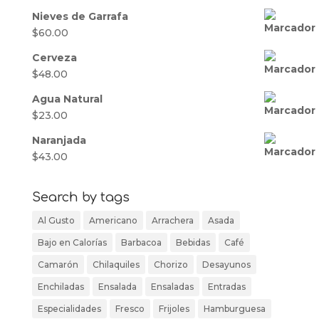
Nieves de Garrafa
$
60.00
Cerveza
$
48.00
Agua Natural
$
23.00
Naranjada
$
43.00
Search by tags
Al Gusto
Americano
Arrachera
Asada
Bajo en Calorías
Barbacoa
Bebidas
Café
Camarón
Chilaquiles
Chorizo
Desayunos
Enchiladas
Ensalada
Ensaladas
Entradas
Especialidades
Fresco
Frijoles
Hamburguesa