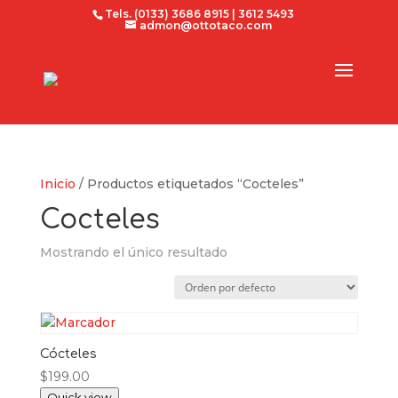
Tels. (0133) 3686 8915 | 3612 5493
admon@ottotaco.com
Inicio
/ Productos etiquetados “Cocteles”
Cocteles
Mostrando el único resultado
Cócteles
$
199.00
Quick view