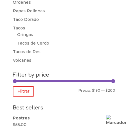
Ordenes
Papas Rellenas
Taco Dorado
Tacos
Gringas
Tacos de Cerdo
Tacos de Res
Volcanes
Filter by price
Precio
Precio
Precio:
$190
—
$200
Filtrar
mínim
máxim
Best sellers
Postres
$
55.00