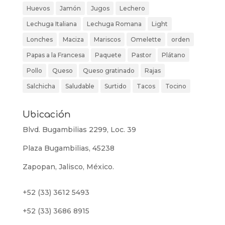
Huevos
Jamón
Jugos
Lechero
Lechuga Italiana
Lechuga Romana
Light
Lonches
Maciza
Mariscos
Omelette
orden
Papas a la Francesa
Paquete
Pastor
Plátano
Pollo
Queso
Queso gratinado
Rajas
Salchicha
Saludable
Surtido
Tacos
Tocino
Ubicación
Blvd. Bugambilias 2299, Loc. 39
Plaza Bugambilias, 45238
Zapopan, Jalisco, México.
+52 (33) 3612 5493
+52 (33) 3686 8915