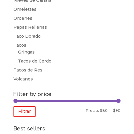
Nieves de Garrafa
Omelettes
Ordenes
Papas Rellenas
Taco Dorado
Tacos
Gringas
Tacos de Cerdo
Tacos de Res
Volcanes
Filter by price
Precio
Precio
Precio:
$80
—
$90
Filtrar
mínim
máxim
Best sellers