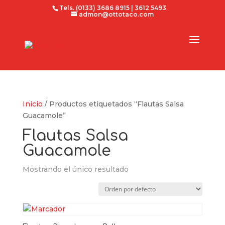
Tels. (0133) 3686 8915 | 3612 5493
admon@ottotaco.com
Inicio
/ Productos etiquetados “Flautas Salsa
Guacamole”
Flautas Salsa
Guacamole
Mostrando el único resultado