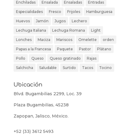
Enchiladas
Ensalada
Ensaladas
Entradas
Especialidades
Fresco
Frijoles
Hamburguesa
Huevos
Jamón
Jugos
Lechero
Lechuga Italiana
Lechuga Romana
Light
Lonches
Maciza
Mariscos
Omelette
orden
Papas a la Francesa
Paquete
Pastor
Plátano
Pollo
Queso
Queso gratinado
Rajas
Salchicha
Saludable
Surtido
Tacos
Tocino
Ubicación
Blvd. Bugambilias 2299, Loc. 39
Plaza Bugambilias, 45238
Zapopan, Jalisco, México.
+52 (33) 3612 5493