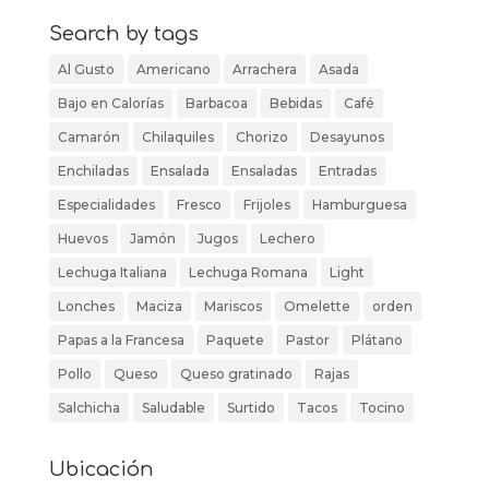
Search by tags
Al Gusto
Americano
Arrachera
Asada
Bajo en Calorías
Barbacoa
Bebidas
Café
Camarón
Chilaquiles
Chorizo
Desayunos
Enchiladas
Ensalada
Ensaladas
Entradas
Especialidades
Fresco
Frijoles
Hamburguesa
Huevos
Jamón
Jugos
Lechero
Lechuga Italiana
Lechuga Romana
Light
Lonches
Maciza
Mariscos
Omelette
orden
Papas a la Francesa
Paquete
Pastor
Plátano
Pollo
Queso
Queso gratinado
Rajas
Salchicha
Saludable
Surtido
Tacos
Tocino
Ubicación