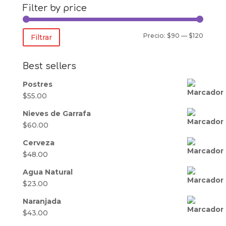
Filter by price
Precio
Precio
Precio:
$90
—
$120
Filtrar
mínim
máxim
Best sellers
Postres
$
55.00
Nieves de Garrafa
$
60.00
Cerveza
$
48.00
Agua Natural
$
23.00
Naranjada
$
43.00