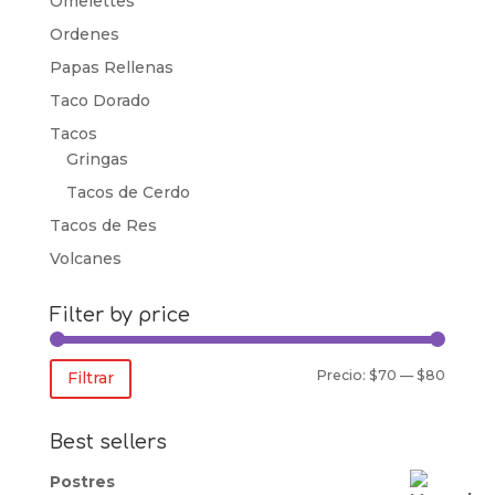
Omelettes
Ordenes
Papas Rellenas
Taco Dorado
Tacos
Gringas
Tacos de Cerdo
Tacos de Res
Volcanes
Filter by price
Precio
Precio
Precio:
$70
—
$80
Filtrar
mínim
máxim
Best sellers
Postres