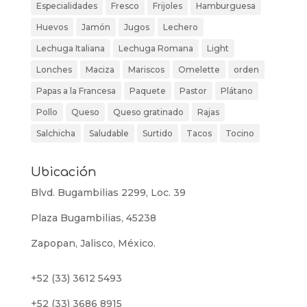
Especialidades
Fresco
Frijoles
Hamburguesa
Huevos
Jamón
Jugos
Lechero
Lechuga Italiana
Lechuga Romana
Light
Lonches
Maciza
Mariscos
Omelette
orden
Papas a la Francesa
Paquete
Pastor
Plátano
Pollo
Queso
Queso gratinado
Rajas
Salchicha
Saludable
Surtido
Tacos
Tocino
Ubicación
Blvd. Bugambilias 2299, Loc. 39
Plaza Bugambilias, 45238
Zapopan, Jalisco, México.
+52 (33) 3612 5493
+52 (33) 3686 8915