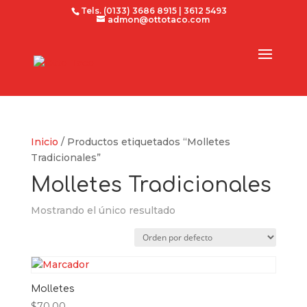
Tels. (0133) 3686 8915 | 3612 5493
admon@ottotaco.com
Inicio
/ Productos etiquetados “Molletes
Tradicionales”
Molletes Tradicionales
Mostrando el único resultado
Molletes
$
70.00