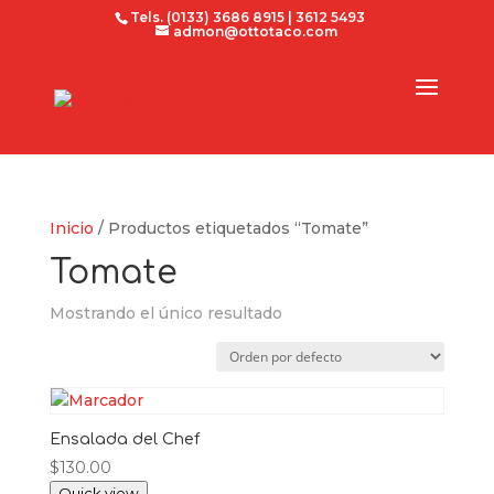
Tels. (0133) 3686 8915 | 3612 5493
admon@ottotaco.com
Inicio
/ Productos etiquetados “Tomate”
Tomate
Mostrando el único resultado
Ensalada del Chef
$
130.00
Quick view