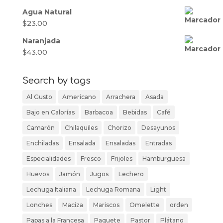
Agua Natural
$
23.00
Naranjada
$
43.00
Search by tags
Al Gusto
Americano
Arrachera
Asada
Bajo en Calorías
Barbacoa
Bebidas
Café
Camarón
Chilaquiles
Chorizo
Desayunos
Enchiladas
Ensalada
Ensaladas
Entradas
Especialidades
Fresco
Frijoles
Hamburguesa
Huevos
Jamón
Jugos
Lechero
Lechuga Italiana
Lechuga Romana
Light
Lonches
Maciza
Mariscos
Omelette
orden
Papas a la Francesa
Paquete
Pastor
Plátano