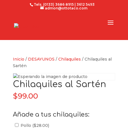
Tels. (0133) 3686 8915 | 3612 5493
admon@ottotaco.com
Inicio
/
DESAYUNOS
/
Chilaquiles
/ Chilaquiles al
Sartén
Chilaquiles al Sartén
$
99.00
Añade a tus chilaquiles:
Pollo (
$
28.00
)