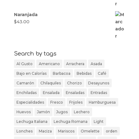
Naranjada
$
43.00
Search by tags
Al Gusto
Americano
Arrachera
Asada
Bajo en Calorías
Barbacoa
Bebidas
Café
Camarón
Chilaquiles
Chorizo
Desayunos
Enchiladas
Ensalada
Ensaladas
Entradas
Especialidades
Fresco
Frijoles
Hamburguesa
Huevos
Jamón
Jugos
Lechero
Lechuga Italiana
Lechuga Romana
Light
Lonches
Maciza
Mariscos
Omelette
orden