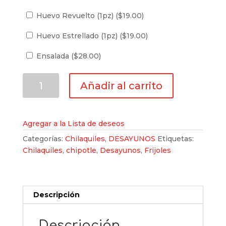
Huevo Revuelto (1pz) (
$
19.00
)
Huevo Estrellado (1pz) (
$
19.00
)
Ensalada (
$
28.00
)
Chilaquiles
Añadir al carrito
al
Sartén
cantidad
Agregar a la Lista de deseos
Categorías:
Chilaquiles
,
DESAYUNOS
Etiquetas:
Chilaquiles
,
chipotle
,
Desayunos
,
Frijoles
Descripción
Descripción