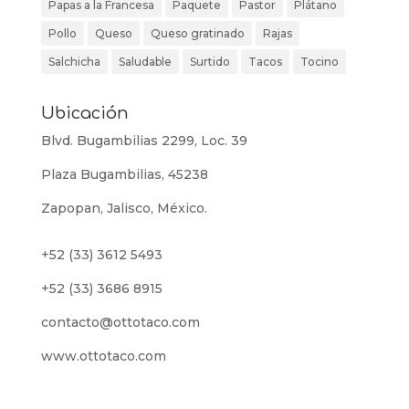
Papas a la Francesa
Paquete
Pastor
Plátano
Pollo
Queso
Queso gratinado
Rajas
Salchicha
Saludable
Surtido
Tacos
Tocino
Ubicación
Blvd. Bugambilias 2299, Loc. 39
Plaza Bugambilias, 45238
Zapopan, Jalisco, México.
+52 (33) 3612 5493
+52 (33) 3686 8915
contacto@ottotaco.com
www.ottotaco.com