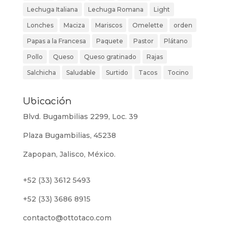
Lechuga Italiana
Lechuga Romana
Light
Lonches
Maciza
Mariscos
Omelette
orden
Papas a la Francesa
Paquete
Pastor
Plátano
Pollo
Queso
Queso gratinado
Rajas
Salchicha
Saludable
Surtido
Tacos
Tocino
Ubicación
Blvd. Bugambilias 2299, Loc. 39
Plaza Bugambilias, 45238
Zapopan, Jalisco, México.
+52 (33) 3612 5493
+52 (33) 3686 8915
contacto@ottotaco.com