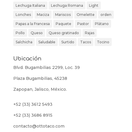
Lechuga Italiana
Lechuga Romana
Light
Lonches
Maciza
Mariscos
Omelette
orden
Papas a la Francesa
Paquete
Pastor
Plátano
Pollo
Queso
Queso gratinado
Rajas
Salchicha
Saludable
Surtido
Tacos
Tocino
Ubicación
Blvd. Bugambilias 2299, Loc. 39
Plaza Bugambilias, 45238
Zapopan, Jalisco, México.
+52 (33) 3612 5493
+52 (33) 3686 8915
contacto@ottotaco.com