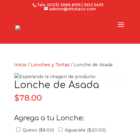
Tels. (0133) 3686 8915 | 3612 5493
admon@ottotaco.com
Inicio
/
Lonches y Tortas
/ Lonche de Asada
Lonche de Asada
$
78.00
Agrega a tu Lonche:
Queso (
$
8.00
)
Aguacate (
$
20.00
)