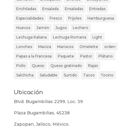
Enchiladas
Ensalada
Ensaladas
Entradas
Especialidades
Fresco
Frijoles
Hamburguesa
Huevos
Jamón
Jugos
Lechero
Lechuga Italiana
Lechuga Romana
Light
Lonches
Maciza
Mariscos
Omelette
orden
Papas a la Francesa
Paquete
Pastor
Plátano
Pollo
Queso
Queso gratinado
Rajas
Salchicha
Saludable
Surtido
Tacos
Tocino
Ubicación
Blvd. Bugambilias 2299, Loc. 39
Plaza Bugambilias, 45238
Zapopan, Jalisco, México.