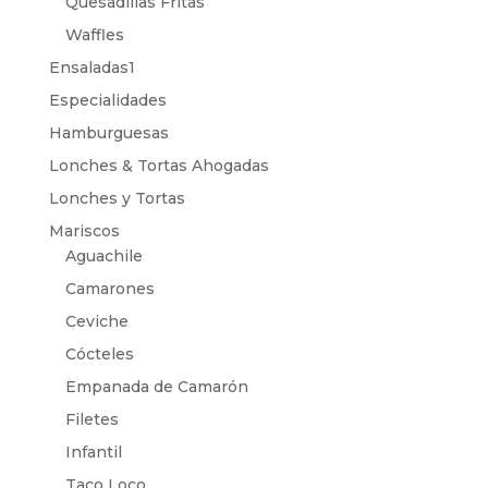
Quesadillas Fritas
Waffles
Ensaladas1
Especialidades
Hamburguesas
Lonches & Tortas Ahogadas
Lonches y Tortas
Mariscos
Aguachile
Camarones
Ceviche
Cócteles
Empanada de Camarón
Filetes
Infantil
Taco Loco