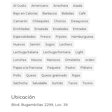
Al Gusto
Americano
Arrachera
Asada
Bajo en Calorías
Barbacoa
Bebidas
Café
Camarón
Chilaquiles
Chorizo
Desayunos
Enchiladas
Ensalada
Ensaladas
Entradas
Especialidades
Fresco
Frijoles
Hamburguesa
Huevos
Jamón
Jugos
Lechero
Lechuga Italiana
Lechuga Romana
Light
Lonches
Maciza
Mariscos
Omelette
orden
Papas a la Francesa
Paquete
Pastor
Plátano
Pollo
Queso
Queso gratinado
Rajas
Salchicha
Saludable
Surtido
Tacos
Tocino
Ubicación
Blvd. Bugambilias 2299, Loc. 39