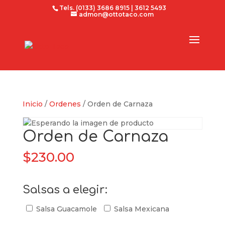
Tels. (0133) 3686 8915 | 3612 5493
admon@ottotaco.com
Inicio
/
Ordenes
/ Orden de Carnaza
Orden de Carnaza
$
230.00
Salsas a elegir:
Salsa Guacamole
Salsa Mexicana