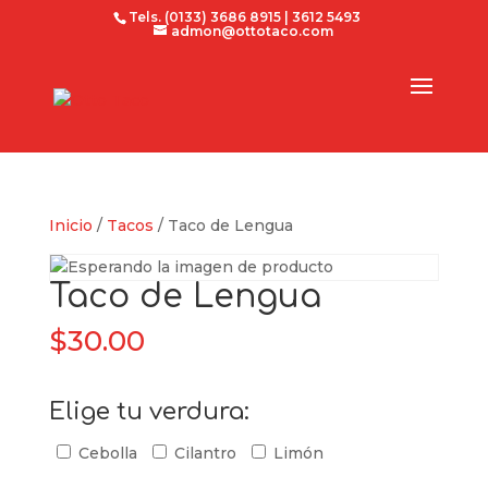
Tels. (0133) 3686 8915 | 3612 5493
admon@ottotaco.com
Inicio
/
Tacos
/ Taco de Lengua
Taco de Lengua
$
30.00
Elige tu verdura:
Cebolla
Cilantro
Limón