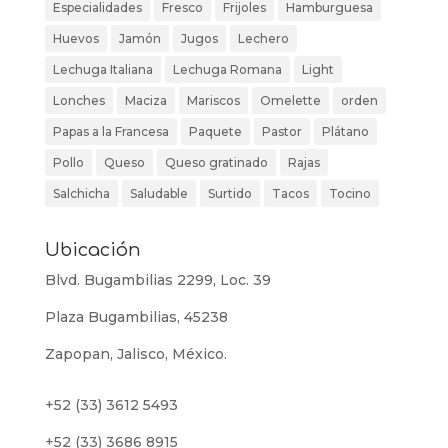
Especialidades
Fresco
Frijoles
Hamburguesa
Huevos
Jamón
Jugos
Lechero
Lechuga Italiana
Lechuga Romana
Light
Lonches
Maciza
Mariscos
Omelette
orden
Papas a la Francesa
Paquete
Pastor
Plátano
Pollo
Queso
Queso gratinado
Rajas
Salchicha
Saludable
Surtido
Tacos
Tocino
Ubicación
Blvd. Bugambilias 2299, Loc. 39
Plaza Bugambilias, 45238
Zapopan, Jalisco, México.
+52 (33) 3612 5493
+52 (33) 3686 8915