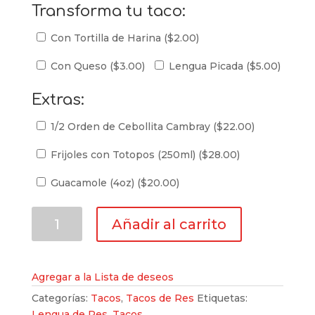
Transforma tu taco:
Con Tortilla de Harina (
$
2.00
)
Con Queso (
$
3.00
)
Lengua Picada (
$
5.00
)
Extras:
1/2 Orden de Cebollita Cambray (
$
22.00
)
Frijoles con Totopos (250ml) (
$
28.00
)
Guacamole (4oz) (
$
20.00
)
Taco
Añadir al carrito
de
Lengua
cantidad
Agregar a la Lista de deseos
Categorías:
Tacos
,
Tacos de Res
Etiquetas:
Lengua de Res
,
Tacos