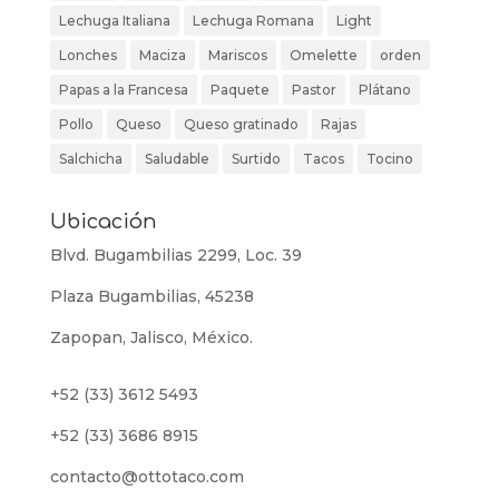
Lechuga Italiana
Lechuga Romana
Light
Lonches
Maciza
Mariscos
Omelette
orden
Papas a la Francesa
Paquete
Pastor
Plátano
Pollo
Queso
Queso gratinado
Rajas
Salchicha
Saludable
Surtido
Tacos
Tocino
Ubicación
Blvd. Bugambilias 2299, Loc. 39
Plaza Bugambilias, 45238
Zapopan, Jalisco, México.
+52 (33) 3612 5493
+52 (33) 3686 8915
contacto@ottotaco.com