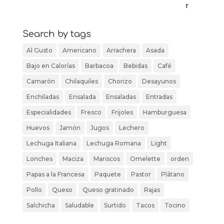
Search by tags
Al Gusto
Americano
Arrachera
Asada
Bajo en Calorías
Barbacoa
Bebidas
Café
Camarón
Chilaquiles
Chorizo
Desayunos
Enchiladas
Ensalada
Ensaladas
Entradas
Especialidades
Fresco
Frijoles
Hamburguesa
Huevos
Jamón
Jugos
Lechero
Lechuga Italiana
Lechuga Romana
Light
Lonches
Maciza
Mariscos
Omelette
orden
Papas a la Francesa
Paquete
Pastor
Plátano
Pollo
Queso
Queso gratinado
Rajas
Salchicha
Saludable
Surtido
Tacos
Tocino