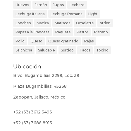
Huevos
Jamón
Jugos
Lechero
Lechuga Italiana
Lechuga Romana
Light
Lonches
Maciza
Mariscos
Omelette
orden
Papas a la Francesa
Paquete
Pastor
Plátano
Pollo
Queso
Queso gratinado
Rajas
Salchicha
Saludable
Surtido
Tacos
Tocino
Ubicación
Blvd. Bugambilias 2299, Loc. 39
Plaza Bugambilias, 45238
Zapopan, Jalisco, México.
+52 (33) 3612 5493
+52 (33) 3686 8915