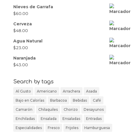
Nieves de Garrafa
$
60.00
Cerveza
$
48.00
Agua Natural
$
23.00
Naranjada
$
43.00
Search by tags
Al Gusto
Americano
Arrachera
Asada
Bajo en Calorías
Barbacoa
Bebidas
Café
Camarón
Chilaquiles
Chorizo
Desayunos
Enchiladas
Ensalada
Ensaladas
Entradas
Especialidades
Fresco
Frijoles
Hamburguesa