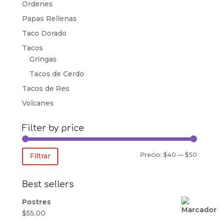
Ordenes
Papas Rellenas
Taco Dorado
Tacos
Gringas
Tacos de Cerdo
Tacos de Res
Volcanes
Filter by price
Precio
Precio
Precio:
$40
—
$50
Filtrar
mínim
máxim
Best sellers
Postres
$
55.00