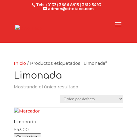
Tels. (0133) 3686 8915 | 3612 5493
admon@ottotaco.com
Inicio
/ Productos etiquetados “Limonada”
Limonada
Mostrando el único resultado
Limonada
$
43.00
Quick view