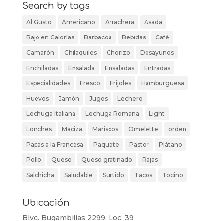
Search by tags
Al Gusto
Americano
Arrachera
Asada
Bajo en Calorías
Barbacoa
Bebidas
Café
Camarón
Chilaquiles
Chorizo
Desayunos
Enchiladas
Ensalada
Ensaladas
Entradas
Especialidades
Fresco
Frijoles
Hamburguesa
Huevos
Jamón
Jugos
Lechero
Lechuga Italiana
Lechuga Romana
Light
Lonches
Maciza
Mariscos
Omelette
orden
Papas a la Francesa
Paquete
Pastor
Plátano
Pollo
Queso
Queso gratinado
Rajas
Salchicha
Saludable
Surtido
Tacos
Tocino
Ubicación
Blvd. Bugambilias 2299, Loc. 39