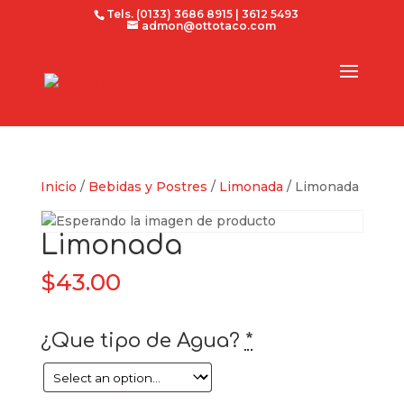
Tels. (0133) 3686 8915 | 3612 5493
admon@ottotaco.com
Inicio
/
Bebidas y Postres
/
Limonada
/ Limonada
Limonada
$
43.00
¿Que tipo de Agua?
*