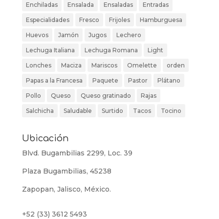
Enchiladas
Ensalada
Ensaladas
Entradas
Especialidades
Fresco
Frijoles
Hamburguesa
Huevos
Jamón
Jugos
Lechero
Lechuga Italiana
Lechuga Romana
Light
Lonches
Maciza
Mariscos
Omelette
orden
Papas a la Francesa
Paquete
Pastor
Plátano
Pollo
Queso
Queso gratinado
Rajas
Salchicha
Saludable
Surtido
Tacos
Tocino
Ubicación
Blvd. Bugambilias 2299, Loc. 39
Plaza Bugambilias, 45238
Zapopan, Jalisco, México.
+52 (33) 3612 5493