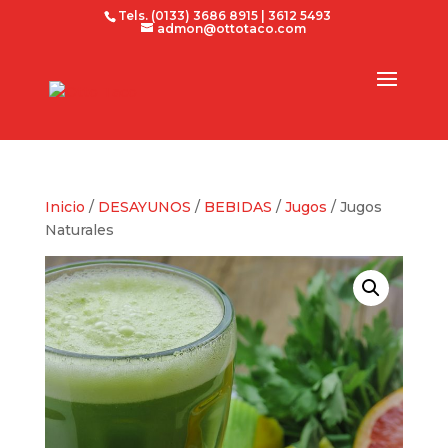
Tels. (0133) 3686 8915 | 3612 5493
admon@ottotaco.com
Inicio
/
DESAYUNOS
/
BEBIDAS
/
Jugos
/ Jugos
Naturales