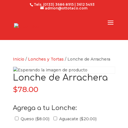
Tels. (0133) 3686 8915 | 3612 5493
admon@ottotaco.com
Inicio
/
Lonches y Tortas
/ Lonche de Arrachera
Lonche de Arrachera
$
78.00
Agrega a tu Lonche:
Queso (
$
8.00
)
Aguacate (
$
20.00
)