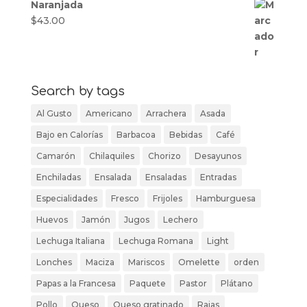
Naranjada
$
43.00
Search by tags
Al Gusto
Americano
Arrachera
Asada
Bajo en Calorías
Barbacoa
Bebidas
Café
Camarón
Chilaquiles
Chorizo
Desayunos
Enchiladas
Ensalada
Ensaladas
Entradas
Especialidades
Fresco
Frijoles
Hamburguesa
Huevos
Jamón
Jugos
Lechero
Lechuga Italiana
Lechuga Romana
Light
Lonches
Maciza
Mariscos
Omelette
orden
Papas a la Francesa
Paquete
Pastor
Plátano
Pollo
Queso
Queso gratinado
Rajas