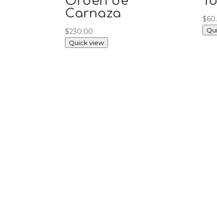
Orden de
T
Carnaza
$
60
Qui
$
230.00
Quick view