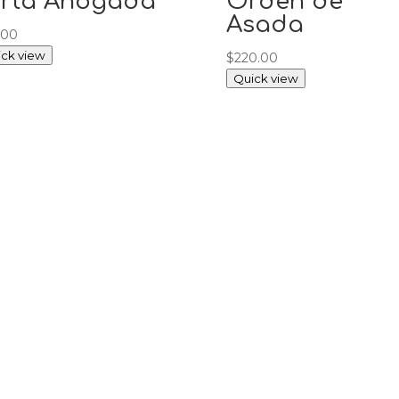
orta Ahogada
Orden de
Asada
.00
ck view
$
220.00
Quick view